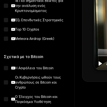
18 Πιό σημαντικοί δείκτες για
την ανάλυση ενός
Κρυπτονομίσματος
Έξι Επενδυτικές Στρατηγικές
Top 10 Cryptos
Meteora Airdrop (Greek)
Σχετικά με το Bitcoin
Η Ασφάλεια του Bitcoin
Οι Κυβερνήσεις ωθούν τους
ανθρώπους σε Bitcoin και
Crypto
Ο Έλεγχος του Bitcoin και
Παγκόσμια Υιοθέτηση