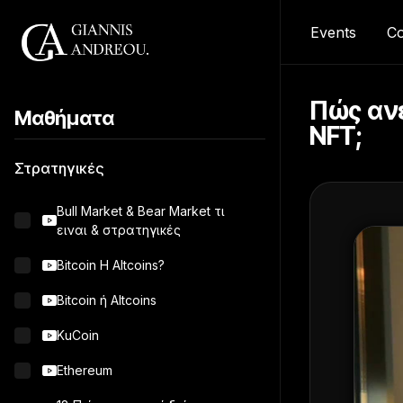
Events
Co
Πώς ανε
Μαθήματα
NFT;
Στρατηγικές
Bull Market & Bear Market τι
ειναι & στρατηγικές
Bitcoin Η Altcoins?
Bitcoin ή Altcoins
KuCoin
Ethereum